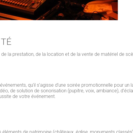
ITÉ
de la prestation, de la location et de la vente de matériel de sc
événements, qu’il s’agisse d’une soirée promotionnelle pour un 
o, de solution de sonorisation (pupitre, voix, ambiance), d’éclai
éussite de votre événement.
 éléments de patrimoine (châteaux, église, monuments classés).