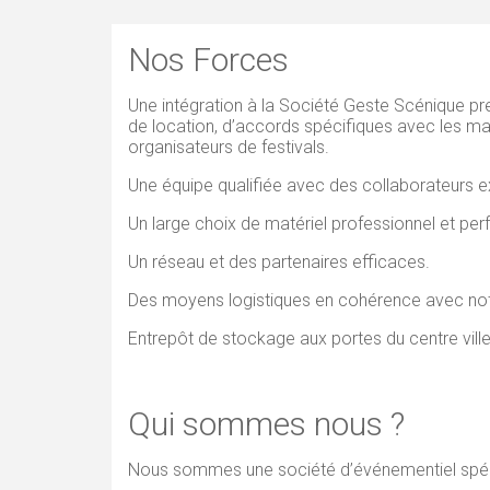
A
Nos Forces
R
O
Une intégration à la Société Geste Scénique pr
de location, d’accords spécifiques avec les mar
C
organisateurs de festivals.
H
Une équipe qualifiée avec des collaborateurs e
E
Un large choix de matériel professionnel et per
L
Un réseau et des partenaires efficaces.
L
Des moyens logistiques en cohérence avec not
E
Entrepôt de stockage aux portes du centre ville
Qui sommes nous ?
Nous sommes une société d’événementiel spécial