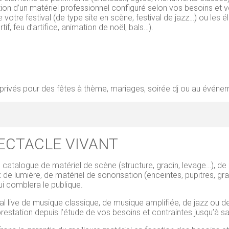
llation d’un matériel professionnel configuré selon vos besoins e
votre festival (de type site en scène, festival de jazz…) ou les 
, feu d’artifice, animation de noël, bals…).
rivés pour des fêtes à thème, mariages, soirée dj ou au événeme
ECTACLE VIVANT
atalogue de matériel de scène (structure, gradin, levage…), de m
x de lumière, de matériel de sonorisation (enceintes, pupitres, g
ui comblera le publique.
ival live de musique classique, de musique amplifiée, de jazz ou
estation depuis l’étude de vos besoins et contraintes jusqu’à s