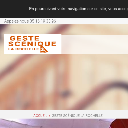
En poursuivant votre navigation sur ce site, vous accept
S
Appelez-nous
05 16 19 33 96
k
i
p
t
o
c
o
n
t
e
n
t
ACCUEIL
GESTE SCÉNIQUE LA ROCHELLE
G