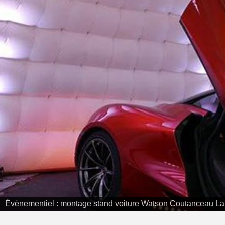
E
S
T
E
S
C
É
N
I
Q
U
E
Évènementiel : montage stand voiture Watson Coutanceau La
L